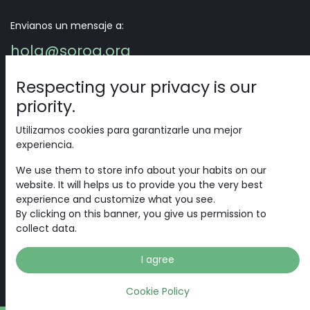
Envianos un mensaje a:
hola@soroa.org
Respecting your privacy is our
Síganos
priority.
Utilizamos cookies para garantizarle una mejor
experiencia.
We use them to store info about your habits on our
website. It will helps us to provide you the very best
experience and customize what you see.
By clicking on this banner, you give us permission to
collect data.
I agree
Inicio
•
Acerca de
•
Productos
•
Términos de Servicios
Cookie Policy